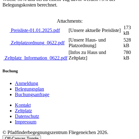
Belegungskosten berechnet.
Attachments:
173
Preisliste-01.01.2025.pdf
[Unsere aktuelle Preisliste]
kB
[Unsere Haus- und
528
Zeltplatzordnung_0622.pdf
Platzordnung]
kB
[Infos zu Haus und
780
Zeltplatz_Information_0622.pdf
Zeltplatz]
kB
Buchung
Anmeldung
Belegungsplan
Buchungsanfrage
Kontakt
Zeltplatz
Datenschutz
Impressum
© Pfadfinderbegegnungszentrum Fliegeneichen 2026.
Off-Canvas Toggle