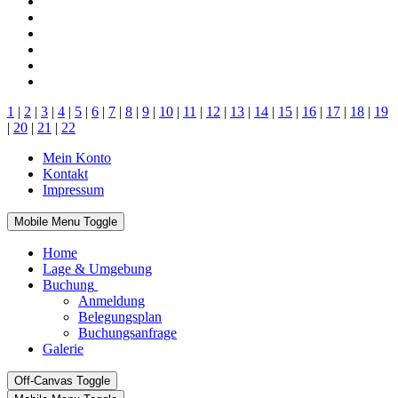
1
|
2
|
3
|
4
|
5
|
6
|
7
|
8
|
9
|
10
|
11
|
12
|
13
|
14
|
15
|
16
|
17
|
18
|
19
|
20
|
21
|
22
Mein Konto
Kontakt
Impressum
Mobile Menu Toggle
Home
Lage & Umgebung
Buchung
Anmeldung
Belegungsplan
Buchungsanfrage
Galerie
Off-Canvas Toggle