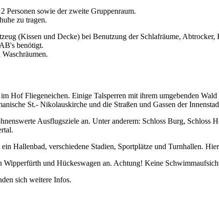
 12 Personen sowie der zweite Gruppenraum.
huhe zu tragen.
ttzeug (Kissen und Decke) bei Benutzung der Schlafräume, Abtrocker,
AB's benötigt.
en Waschräumen.
im Hof Fliegeneichen. Einige Talsperren mit ihrem umgebenden Wald l
manische St.- Nikolauskirche und die Straßen und Gassen der Innenstad
ohnenswerte Ausflugsziele an. Unter anderem: Schloss Burg, Schloss 
rtal.
ein Hallenbad, verschiedene Stadien, Sportplätze und Turnhallen. Hierb
hen Wipperfürth und Hückeswagen an. Achtung! Keine Schwimmaufsich
nden sich weitere Infos.