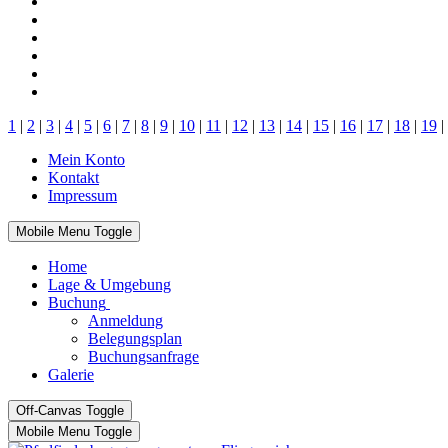
1
|
2
|
3
|
4
|
5
|
6
|
7
|
8
|
9
|
10
|
11
|
12
|
13
|
14
|
15
|
16
|
17
|
18
|
19
|
Mein Konto
Kontakt
Impressum
Mobile Menu Toggle
Home
Lage & Umgebung
Buchung
Anmeldung
Belegungsplan
Buchungsanfrage
Galerie
Off-Canvas Toggle
Mobile Menu Toggle