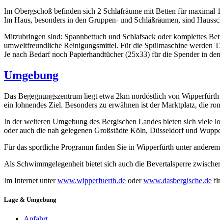
Im Obergschoß befinden sich 2 Schlafräume mit Betten für maximal
Im Haus, besonders in den Gruppen- und Schläßräumen, sind Haussc
Mitzubringen sind: Spannbettuch und Schlafsack oder komplettes Be
umweltfreundliche Reinigungsmittel. Für die Spülmaschine werden T
Je nach Bedarf noch Papierhandtücher (25x33) für die Spender in d
Umgebung
Das Begegnungszentrum liegt etwa 2km nordöstlich von Wipperfürth 
ein lohnendes Ziel. Besonders zu erwähnen ist der Marktplatz, die ro
In der weiteren Umgebung des Bergischen Landes bieten sich viele l
oder auch die nah gelegenen Großstädte Köln, Düsseldorf und Wuppe
Für das sportliche Programm finden Sie in Wipperfürth unter anderem 
Als Schwimmgelegenheit bietet sich auch die Bevertalsperre zwisc
Im Internet unter
www.wipperfuerth.de
oder
www.dasbergische.de
fi
Lage & Umgebung
Anfahrt